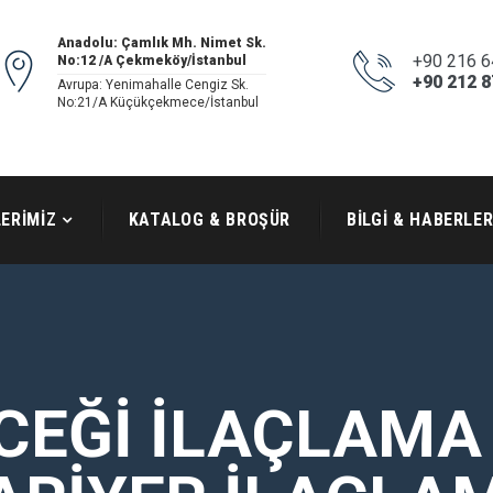
Anadolu: Çamlık Mh. Nimet Sk.
+90 216 6
No:12 /A Çekmeköy/İstanbul
+90 212 8
Avrupa: Yenimahalle Cengiz Sk.
No:21/A Küçükçekmece/İstanbul
ERİMİZ
KATALOG & BROŞÜR
BİLGİ & HABERLE
EĞI İLAÇLAMA A