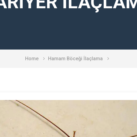
ARIYER İLAÇLA
Home
Hamam Böceği İlaçlama