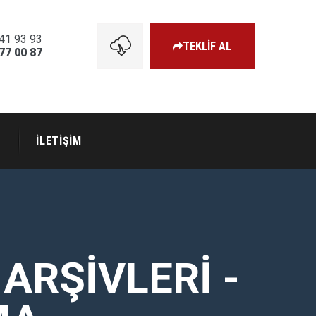
41 93 93
TEKLİF AL
77 00 87
R
İLETİŞİM
RŞIVLERI -