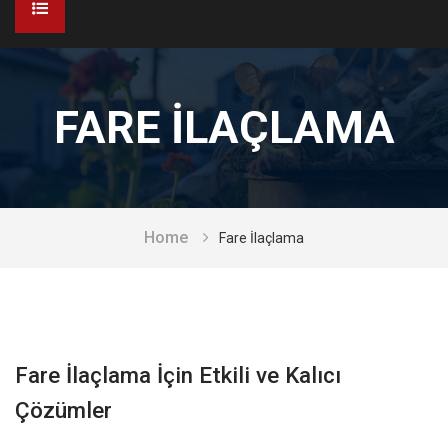
ANASAYFA
FARE ILAÇLAMA
KURUMSAL
Hakkımızda
HİZMETLERİMİZ
Yürüyen Haşere Kontrolü
KATALOG & BROŞÜR
Belgelerimiz
Home
Fare İlaçlama
BİLGİ & HABERLER
Kemirgen Kontrolü
İLETİŞİM
Uçan Haşere Kontrolü
Fare İlaçlama İçin Etkili ve Kalıcı
Sürüngen Kontrolü
Çözümler
Dezenfeksiyon