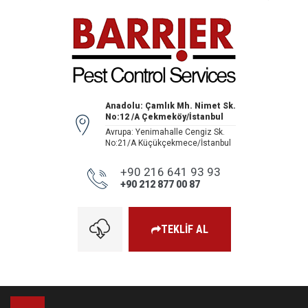
Anadolu: Çamlık Mh. Nimet Sk.
No:12 /A Çekmeköy/İstanbul
Avrupa: Yenimahalle Cengiz Sk.
No:21/A Küçükçekmece/İstanbul
+90 216 641 93 93
+90 212 877 00 87
TEKLİF AL