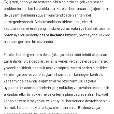
Ev, iş yeri, depo ya da restoran gibi alanlarda en çok karşılaşılan
problemlerden biri fare istilasıdır. Fareler, hem insan sağlığını hem
de yaşam alanlarının güvenliğini tehdit eden en tehlikeli
kemirgenlerdendir. Gıda kaynaklarını kirletmeleri, elektrik
kablolarını kemirerek yangın riskine yol açmaları ve hastalık taşıma
potansiyelleri nedeniyle
fare ilaçlama
hizmeti, profesyonel şekilde
alınması gereken bir çözümdür.
Fareler, hem hijyen hem de sağlık açısından ciddi tehdit oluşturan
zararlılardır. Gıda depoları, evler, iş yerleri ve bahçelerde barınarak
yiyecekleri kirletir, hastalık taşır ve yapısal zarara neden olabilirler.
Fareler için profesyonel ilaçlama hizmetleri, kemirgen kontrolü
kapsamında gelişmiş ekipmanlar ve özel formüllü ilaçlarla
uygulanır. İlk adımda farelerin giriş noktaları ve yuvaları tespit edilir,
ardından etkili bir yok etme ve önleme planı devreye alınır. Fiziksel
kapanlar, yem istasyonları ve koruyucu bariyerlerle desteklenen bu
hizmet, farelerin tekrar ortaya çıkmasını önler. Böylece yaşam